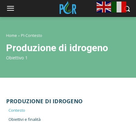
Home
PI-Contesto
Produzione di idrogeno
Obiettivo 1
PRODUZIONE DI IDROGENO
Contesto
Obiettivi e finalità